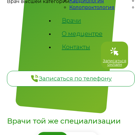
Кардиология
Врач высшей категории
Колопроктология
Приём специалиста
Врачи
осуществляется по
адресу:
О медцентре
Контакты
- ул. Молодежная, д. 8
Записаться
онлайн
Записаться по телефону
Врачи той же специализации