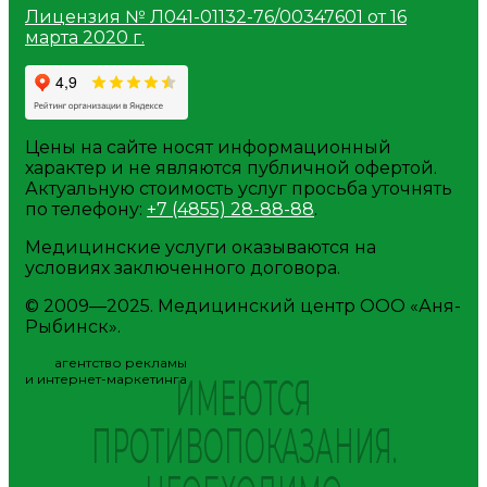
Лицензия № Л041-01132-76/00347601 от 16
марта 2020 г.
Цены на сайте носят информационный
характер и не являются публичной офертой.
Актуальную стоимость услуг просьба уточнять
по телефону:
+7 (4855) 28-88-88
.
Медицинские услуги оказываются на
условиях заключенного договора.
© 2009—2025. Медицинский центр ООО «Аня-
Рыбинск».
агентство рекламы
ИМЕЮТСЯ
и интернет-маркетинга
ПРОТИВОПОКАЗАНИЯ.