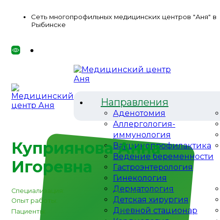
Сеть многопрофильных медицинских центров "Аня" в
Рыбинске
Направления
Аденотомия
Аллергология-
иммунология
Куприянова Анна
Вакцинопрофилактика
Ведение беременности
Игоревна
Гастроэнтерология
Гинекология
Дерматология
Специализация:
Детский психолог
Детская хирургия
Опыт работы:
с г
Дневной стационар
Пациенты:
дети