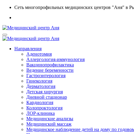
Сеть многопрофильных медицинских центров "Аня" в Р
Направления
Аденотомия
Аллергология-иммунология
Вакцинопрофилактика
Ведение беременности
Гастроэнтерология
Гинекология
Дерматология
Детская хирургия
Дневной стационар
Кардиология
Колопроктология
ЛОР-клиника
Медицинские анализы
Медицинский массаж
Медицинское наблюдение детей на дому по годовом