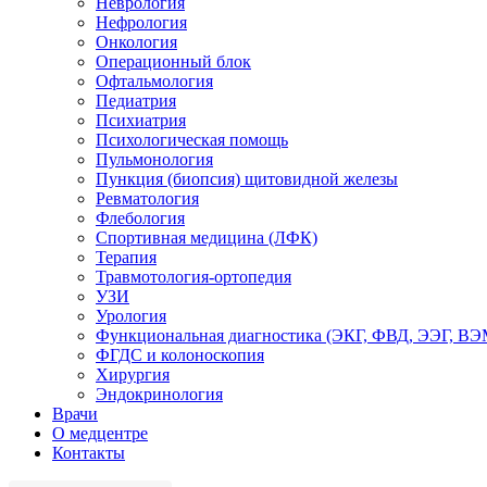
Неврология
Нефрология
Онкология
Операционный блок
Офтальмология
Педиатрия
Психиатрия
Психологическая помощь
Пульмонология
Пункция (биопсия) щитовидной железы
Ревматология
Флебология
Спортивная медицина (ЛФК)
Терапия
Травмотология-ортопедия
УЗИ
Урология
Функциональная диагностика (ЭКГ, ФВД, ЭЭГ, В
ФГДС и колоноскопия
Хирургия
Эндокринология
Врачи
О медцентре
Контакты