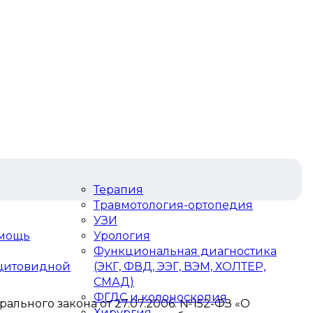
Терапия
Травмотология-ортопедия
УЗИ
омощь
Урология
Функциональная диагностика
 щитовидной
(ЭКГ, ФВД, ЭЭГ, ВЭМ, ХОЛТЕР,
СМАД)
ФГДС и колоноскопия
льного закона от 27.07.2006. №152-ФЗ «О
Хирургия