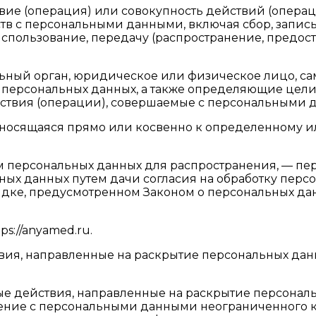
твие (операция) или совокупность действий (опера
тв с персональными данными, включая сбор, запись
использование, передачу (распространение, предост
альный орган, юридическое или физическое лицо, с
персональных данных, а также определяющие цели 
йствия (операции), совершаемые с персональными 
тносящаяся прямо или косвенно к определенному 
м персональных данных для распространения, — пе
ных данных путем дачи согласия на обработку перс
ядке, предусмотренном Законом о персональных да
ps://anyamed.ru.
ствия, направленные на раскрытие персональных д
бые действия, направленные на раскрытие персона
ение с персональными данными неограниченного кр