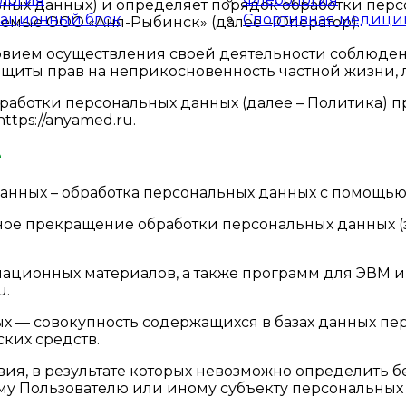
ьных данных) и определяет порядок обработки пер
ационный блок
Спортивная медици
емые ООО «Аня-Рыбинск» (далее – Оператор).
словием осуществления своей деятельности соблюде
защиты прав на неприкосновенность частной жизни,
бработки персональных данных (далее – Политика) 
ttps://anyamed.ru.
е
данных – обработка персональных данных с помощь
ное прекращение обработки персональных данных (з
рмационных материалов, а также программ для ЭВМ и
u.
х — совокупность содержащихся в базах данных пе
ких средств.
вия, в результате которых невозможно определить
у Пользователю или иному субъекту персональных