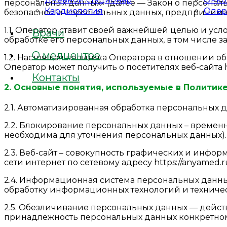
персональных данных» (далее — Закон о персонал
Кардиология
Опер
безопасности персональных данных, предпринима
1.1. Оператор ставит своей важнейшей целью и у
Врачи
обработке его персональных данных, в том числе 
О медцентре
1.2. Настоящая политика Оператора в отношении о
Оператор может получить о посетителях веб-сайта h
Контакты
2. Основные понятия, используемые в Политик
2.1. Автоматизированная обработка персональных 
2.2. Блокирование персональных данных – времен
необходима для уточнения персональных данных).
2.3. Веб-сайт – совокупность графических и инфо
сети интернет по сетевому адресу https://anyamed.r
2.4. Информационная система персональных данны
обработку информационных технологий и техничес
2.5. Обезличивание персональных данных — дейст
принадлежность персональных данных конкретном