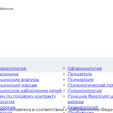
ыбинске
проктология
Офтальмология
клиника
Педиатрия
цинские анализы
Психиатрия
цинский массаж
Психологическая п
цинское наблюдение детей
Пульмонология
ому по годовому контракту
Пункция (биопсия)
ология
железы
ология
Ревматология
х составлена в соответствии с требованиями Федера
логия
Флебология