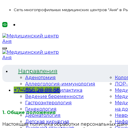
Сеть многопрофильных медицинских центров "Аня" в Р
Направления
Аденотомия
Коло
Аллергология-иммунология
ЛОР-
+7 4855 28 88 88
Вакцинопрофилактика
Меди
Ведение беременности
Меди
Гастроэнтерология
Меди
Гинекология
на д
1. Общие положения
Дерматология
Невр
Детская хирургия
Нефр
Настоящая политика обработки персональных данны
Дневной стационар
Онко