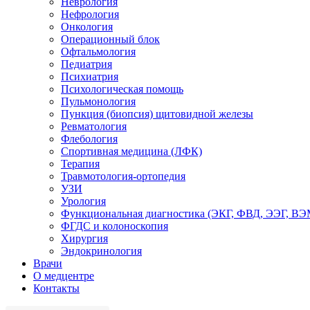
Неврология
Нефрология
Онкология
Операционный блок
Офтальмология
Педиатрия
Психиатрия
Психологическая помощь
Пульмонология
Пункция (биопсия) щитовидной железы
Ревматология
Флебология
Спортивная медицина (ЛФК)
Терапия
Травмотология-ортопедия
УЗИ
Урология
Функциональная диагностика (ЭКГ, ФВД, ЭЭГ, В
ФГДС и колоноскопия
Хирургия
Эндокринология
Врачи
О медцентре
Контакты