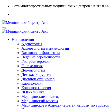
Сеть многопрофильных медицинских центров "Аня" в Р
Направления
Аденотомия
Аллергология-иммунология
Вакцинопрофилактика
Ведение беременности
Гастроэнтерология
Гинекология
Дерматология
Детская хирургия
Дневной стационар
Кардиология
Колопроктология
ЛОР-клиника
Медицинские анализы
Медицинский массаж
Медицинское наблюдение детей на дому по годовом