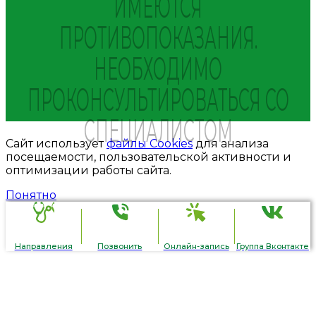
ИМЕЮТСЯ
ПРОТИВОПОКАЗАНИЯ.
НЕОБХОДИМО
ПРОКОНСУЛЬТИРОВАТЬСЯ СО
СПЕЦИАЛИСТОМ
Сайт использует
файлы Cookies
для анализа
посещаемости, пользовательской активности и
оптимизации работы сайта.
Понятно
Направления
Позвонить
Онлайн-запись
Группа Вконтакте