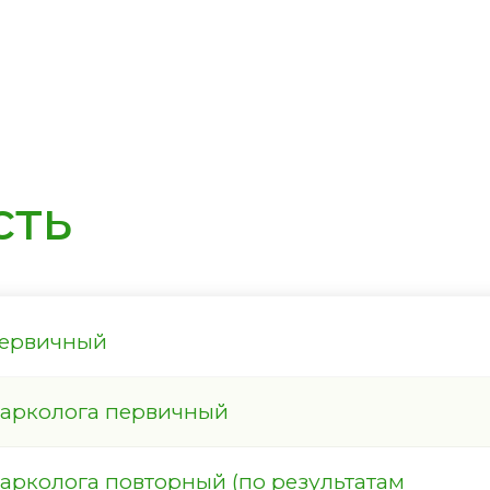
сть
первичный
нарколога первичный
арколога повторный (по результатам