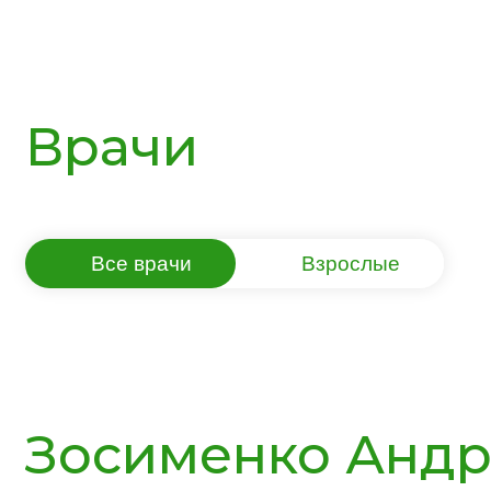
Врачи
Все врачи
Взрослые
Зосименко Анд