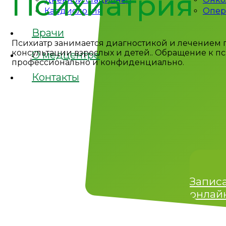
Психиатрия
Кардиология
Опер
Врачи
Психиатр занимается диагностикой и лечением п
консультации взрослых и детей.. Обращение к п
О медцентре
профессионально и конфиденциально.
Контакты
Приём специалистов
осуществляется по адрес
- ул. Свободы, д. 10
Запис
онлай