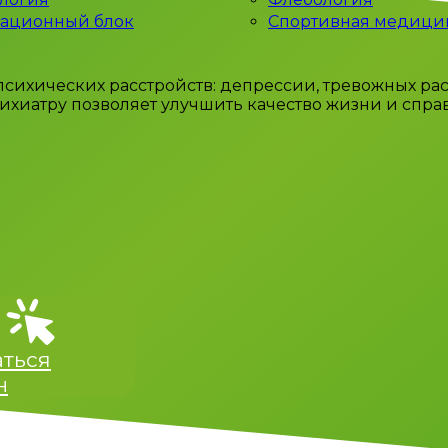
ационный блок
Спортивная медици
сихических расстройств: депрессии, тревожных ра
сихиатру позволяет улучшить качество жизни и сп
у:
аться
н