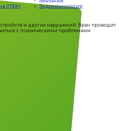
на (ЛФК)
Эндокринология
сстройств и других нарушений. Врач проводит
равиться с психическими проблемами