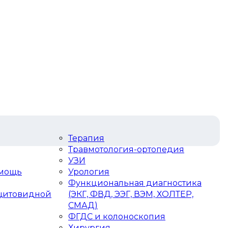
Терапия
Травмотология-ортопедия
УЗИ
омощь
Урология
Функциональная диагностика
 щитовидной
(ЭКГ, ФВД, ЭЭГ, ВЭМ, ХОЛТЕР,
СМАД)
ФГДС и колоноскопия
Хирургия