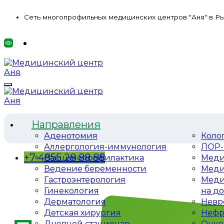
Сеть многопрофильных медицинских центров "Аня" в Р
Направления
Аденотомия
Коло
Аллергология-иммунология
ЛОР-
+7 4855 28 88 88
Вакцинопрофилактика
Меди
Ведение беременности
Меди
Гастроэнтерология
Меди
Гинекология
на д
Дерматология
Невр
Детская хирургия
Нефр
Дневной стационар
Онко