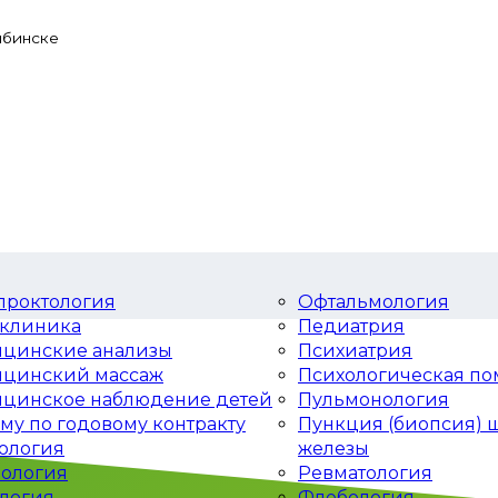
ыбинске
проктология
Офтальмология
клиника
Педиатрия
цинские анализы
Психиатрия
цинский массаж
Психологическая п
цинское наблюдение детей
Пульмонология
ому по годовому контракту
Пункция (биопсия)
ология
железы
ология
Ревматология
логия
Флебология