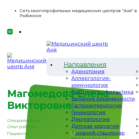
Сеть многопрофильных медицинских центров "Аня" в
Рыбинске
Направления
Аденотомия
Аллергология-
иммунология
Магомедова Елена
Вакцинопрофилактика
Ведение беременности
Викторовна
Гастроэнтерология
Гинекология
Дерматология
Специализация:
Кардиолог
Детская хирургия
Опыт работы:
с 2011 г
Дневной стационар
Пациенты:
взрослые