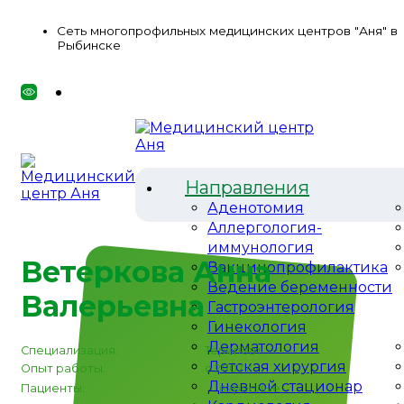
Сеть многопрофильных медицинских центров "Аня" в
Рыбинске
Направления
Аденотомия
Аллергология-
иммунология
Ветеркова Анна
Вакцинопрофилактика
Ведение беременности
Валерьевна
Гастроэнтерология
Гинекология
Дерматология
Специализация:
Терапевт
Детская хирургия
Опыт работы:
с 2007 г
Дневной стационар
Пациенты:
взрослые