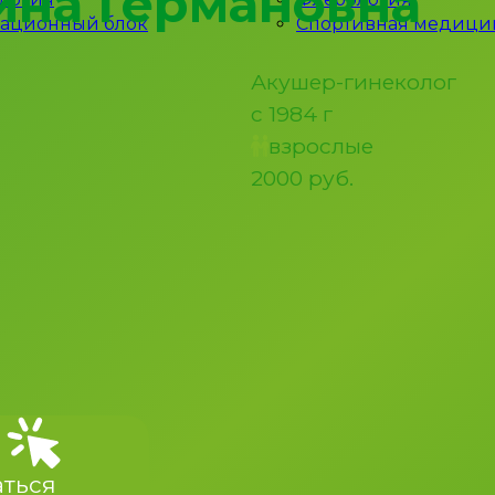
ина Германовна
ационный блок
Спортивная медици
Акушер-гинеколог
с 1984 г
взрослые
2000 руб.
су:
аться