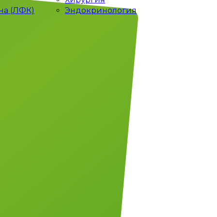
на (ЛФК)
Эндокринология