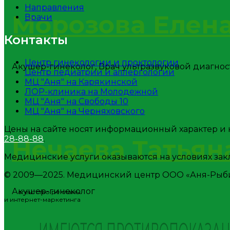
Направления
Морозова Елен
Врачи
Контакты
Центр гинекологии и проктологии
Акушер-гинеколог, Врач ультразвуковой диагно
Центр педиатрии и аллергологии
МЦ "Аня" на Карякинской
ЛОР-клиника на Молодежной
МЦ "Аня" на Свободы 10
МЦ "Аня" на Черняховского
Цены на сайте носят информационный характер и н
28-88-88
.
Нечаева Татьян
Медицинские услуги оказываются на условиях зак
© 2009—2025. Медицинский центр ООО «Аня-Рыби
Акушер-гинеколог
агентство рекламы
и интернет-маркетинга