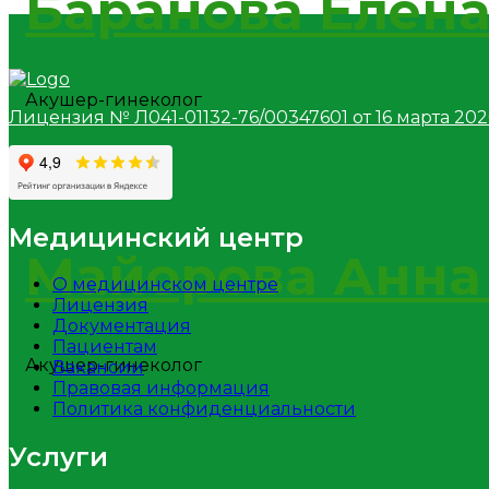
Баранова Елен
Акушер-гинеколог
Лицензия № Л041-01132-76/00347601 от 16 марта 2020
Медицинский центр
Майорова Анна
О медицинском центре
Лицензия
Документация
Пациентам
Акушер-гинеколог
Вакансии
Правовая информация
Политика конфиденциальности
Услуги