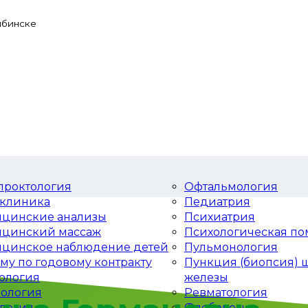
ыбинске
проктология
Офтальмология
клиника
Педиатрия
цинские анализы
Психиатрия
цинский массаж
Психологическая п
цинское наблюдение детей
Пульмонология
ому по годовому контракту
Пункция (биопсия)
ология
железы
ология
Ревматология
логия
Флебология