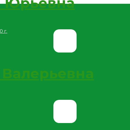
а Юрьевна
 г.
 Валерьевна