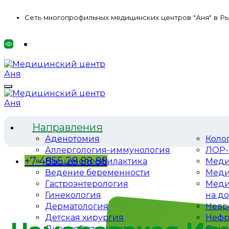
Сеть многопрофильных медицинских центров "Аня" в Р
Направления
Аденотомия
Коло
Аллергология-иммунология
ЛОР-
+7 4855 28 88 88
Вакцинопрофилактика
Меди
Ведение беременности
Меди
Гастроэнтерология
Меди
Гинекология
на д
Дерматология
Невр
Детская хирургия
Нефр
Дневной стационар
Онко