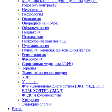
Медицинское наблюдение детей на дому по
годовому контракту
Неврология
Нефрология
Онкология
Операционный блок
Офтальмология
Педиатрия
Психиатрия
Психологическая помощь
Пульмонология
Пункция (биопсия) щитовидной железы
Ревматология
Флебология
Спортивная медицина (ЛФК)
Терапия
Травмотология-ортопедия
УЗИ
Урология
Функциональная диагностика (ЭКГ, ФВД, ЭЭГ,
ВЭМ, ХОЛТЕР, СМАД)
ФГДС и колоноскопия
Хирургия
Эндокринология
Врачи