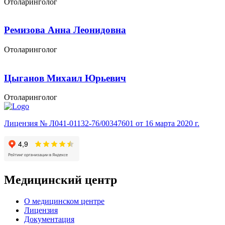
Отоларинголог
Ремизова Анна Леонидовна
Отоларинголог
Цыганов Михаил Юрьевич
Отоларинголог
Лицензия № Л041-01132-76/00347601 от 16 марта 2020 г.
Медицинский центр
О медицинском центре
Лицензия
Документация