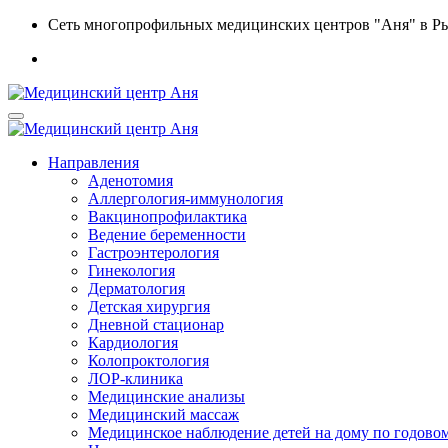
Сеть многопрофильных медицинских центров "Аня" в Р
Направления
Аденотомия
Аллергология-иммунология
Вакцинопрофилактика
Ведение беременности
Гастроэнтерология
Гинекология
Дерматология
Детская хирургия
Дневной стационар
Кардиология
Колопроктология
ЛОР-клиника
Медицинские анализы
Медицинский массаж
Медицинское наблюдение детей на дому по годовом