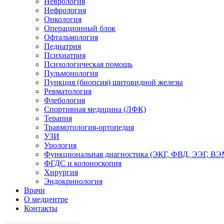
Неврология
Нефрология
Онкология
Операционный блок
Офтальмология
Педиатрия
Психиатрия
Психологическая помощь
Пульмонология
Пункция (биопсия) щитовидной железы
Ревматология
Флебология
Спортивная медицина (ЛФК)
Терапия
Травмотология-ортопедия
УЗИ
Урология
Функциональная диагностика (ЭКГ, ФВД, ЭЭГ, В
ФГДС и колоноскопия
Хирургия
Эндокринология
Врачи
О медцентре
Контакты